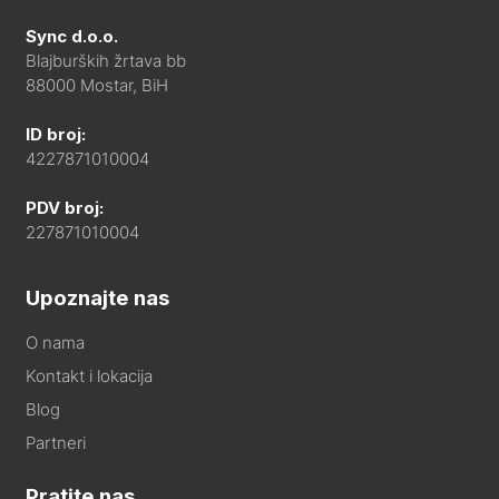
Sync d.o.o.
Blajburških žrtava bb
88000 Mostar, BiH
ID broj:
4227871010004
PDV broj:
227871010004
Upoznajte nas
O nama
Kontakt i lokacija
Blog
Partneri
Pratite nas