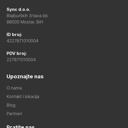
Sync d.o.o.
Blajburških žrtava bb
88000 Mostar, BiH
ID broj:
4227871010004
PDV broj:
227871010004
Upoznajte nas
O nama
Kontakt i lokacija
Blog
Partneri
Pratite nas