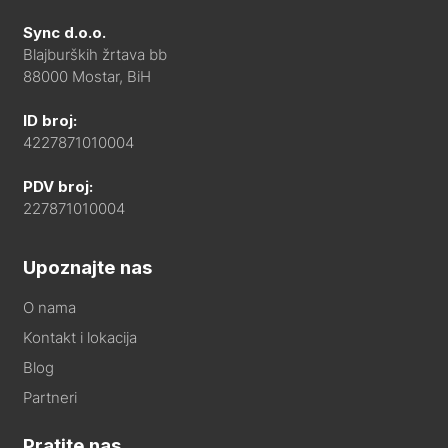
Sync d.o.o.
Blajburških žrtava bb
88000 Mostar, BiH
ID broj:
4227871010004
PDV broj:
227871010004
Upoznajte nas
O nama
Kontakt i lokacija
Blog
Partneri
Pratite nas