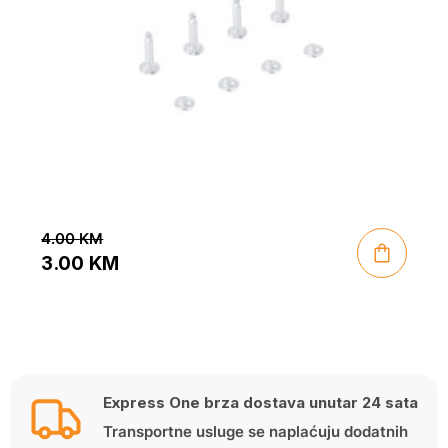
4.00
KM
3.00
KM
Original
Current
price
price
was:
is:
4.00 KM.
3.00 KM.
Express One brza dostava unutar 24 sata
Transportne usluge se naplaćuju dodatnih