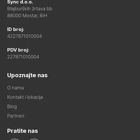
Sync d.o.o.
Blajburških žrtava bb
88000 Mostar, BiH
ID broj:
4227871010004
PDV broj:
227871010004
Upoznajte nas
O nama
Kontakt i lokacija
Blog
Partneri
Pratite nas