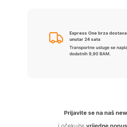
Express One brza dostava
unutar 24 sata
Transportne usluge se napl
dodatnih 9,90 BAM.
Prijavite se na naš new
… i očekujte
vrijedne popus