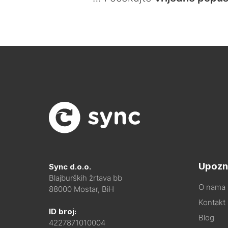
Upozn
Sync d.o.o.
Blajburških žrtava bb
O nama
88000 Mostar, BiH
Kontakt i
ID broj:
Blog
4227871010004