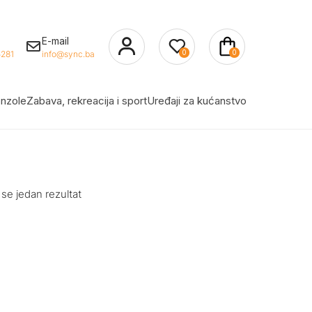
E-mail
0
0
281
info@sync.ba
nzole
Zabava, rekreacija i sport
Uređaji za kućanstvo
 se jedan rezultat