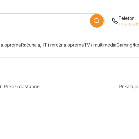
Telefon
+38736835
žna oprema
Računala, IT i mrežna oprema
TV i multimedia
Gaming/ko
Prikaži dostupne
Prikazuje