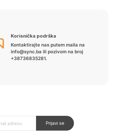
Korisnička podrška
Kontaktirajte nas putem maila na
info@sync.ba ili pozivom na broj
+38736835281.
Prijavi se