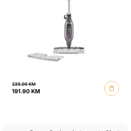
239.00
KM
191.90
KM
Original
Current
price
price
was:
is:
239.00 KM.
191.90 KM.