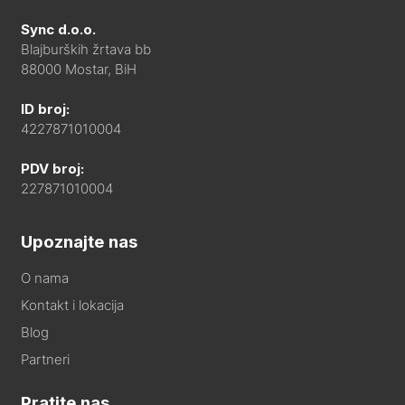
Sync d.o.o.
Blajburških žrtava bb
88000 Mostar, BiH
ID broj:
4227871010004
PDV broj:
227871010004
Upoznajte nas
O nama
Kontakt i lokacija
Blog
Partneri
Pratite nas