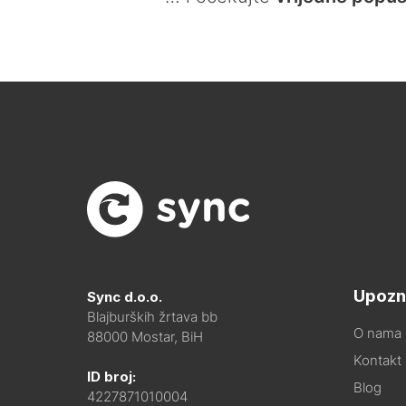
Upozn
Sync d.o.o.
Blajburških žrtava bb
O nama
88000 Mostar, BiH
Kontakt i
ID broj:
Blog
4227871010004