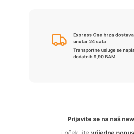
Express One brza dostava
unutar 24 sata
Transportne usluge se napl
dodatnih 9,90 BAM.
Prijavite se na naš new
… i očekujte
vrijedne popus