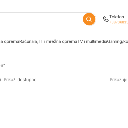
Telefon
+38736835
žna oprema
Računala, IT i mrežna oprema
TV i multimedia
Gaming/ko
GB”
Prikaži dostupne
Prikazuje