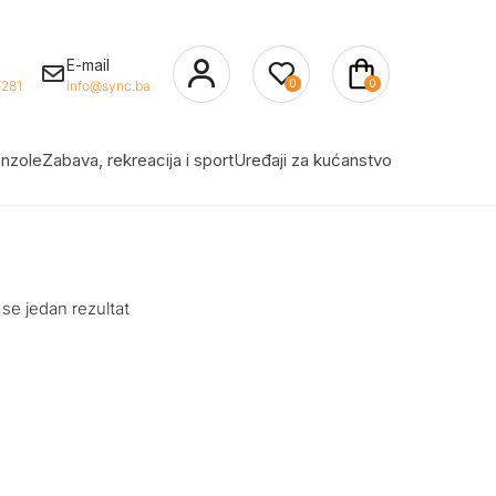
E-mail
0
0
281
info@sync.ba
nzole
Zabava, rekreacija i sport
Uređaji za kućanstvo
 se jedan rezultat