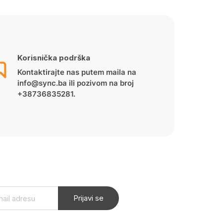
Korisnička podrška
Kontaktirajte nas putem maila na
info@sync.ba ili pozivom na broj
+38736835281.
Prijavi se