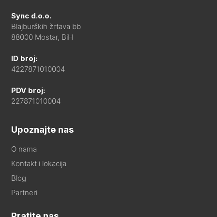
Sync d.o.o.
Blajburških žrtava bb
88000 Mostar, BiH
ID broj:
4227871010004
PDV broj:
227871010004
Upoznajte nas
O nama
Kontakt i lokacija
Blog
Partneri
Pratite nas