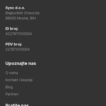
Sync d.o.o.
Blajburških žrtava bb
88000 Mostar, BiH
ID broj:
4227871010004
PDV broj:
227871010004
Upoznajte nas
O nama
Kontakt i lokacija
Blog
Partneri
Pratite nas