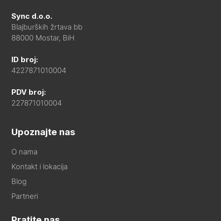
Sync d.o.o.
Blajburških žrtava bb
88000 Mostar, BiH
ID broj:
4227871010004
PDV broj:
227871010004
Upoznajte nas
O nama
Kontakt i lokacija
Blog
Partneri
Pratite nas