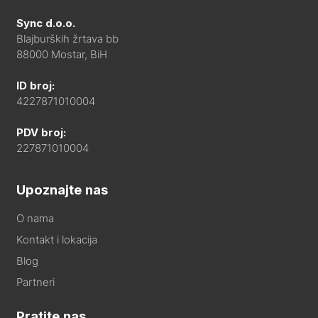
Sync d.o.o.
Blajburških žrtava bb
88000 Mostar, BiH
ID broj:
4227871010004
PDV broj:
227871010004
Upoznajte nas
O nama
Kontakt i lokacija
Blog
Partneri
Pratite nas