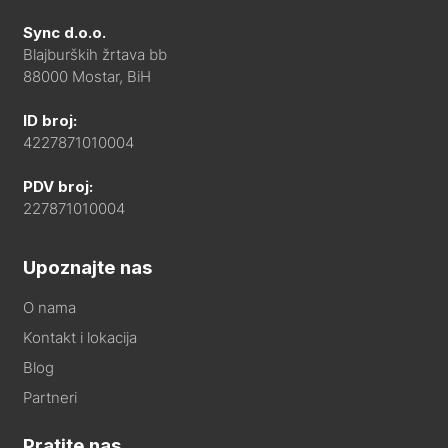
Sync d.o.o.
Blajburških žrtava bb
88000 Mostar, BiH
ID broj:
4227871010004
PDV broj:
227871010004
Upoznajte nas
O nama
Kontakt i lokacija
Blog
Partneri
Pratite nas