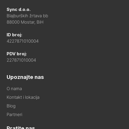
Sync d.o.o.
Blajburških žrtava bb
88000 Mostar, BiH
ID broj:
4227871010004
PDV broj:
227871010004
Upoznajte nas
O nama
Kontakt i lokacija
Blog
Partneri
Pratite nas