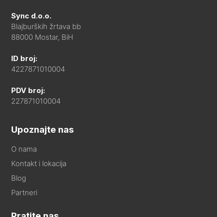
Sync d.o.o.
Blajburških žrtava bb
88000 Mostar, BiH
ID broj:
4227871010004
PDV broj:
227871010004
Upoznajte nas
O nama
Kontakt i lokacija
Blog
Partneri
Pratite nas