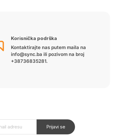
Korisnička podrška
Kontaktirajte nas putem maila na
info@sync.ba ili pozivom na broj
+38736835281.
Prijavi se