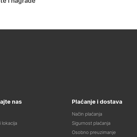
te i nagrade
ajte nas
Plaćanje i dostava
Način plaćanja
 lokacija
Sigurnost plaćanja
Osobno preuzimanje