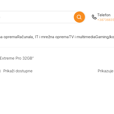
Telefon
+38736835
žna oprema
Računala, IT i mrežna oprema
TV i multimedia
Gaming/ko
 Extreme Pro 32GB”
Prikaži dostupne
Prikazuje