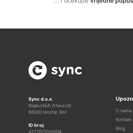
… i očekujte
vrijedne popus
Upozn
Sync d.o.o.
Blajburških žrtava bb
O nama
88000 Mostar, BiH
Kontakt i
ID broj:
Blog
4227871010004