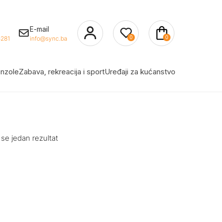
E-mail
0
0
281
info@sync.ba
nzole
Zabava, rekreacija i sport
Uređaji za kućanstvo
 se jedan rezultat