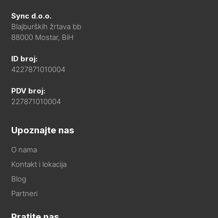
Sync d.o.o.
Blajburških žrtava bb
88000 Mostar, BiH
ID broj:
4227871010004
PDV broj:
227871010004
Upoznajte nas
O nama
Kontakt i lokacija
Blog
Partneri
Pratite nas