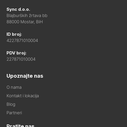
Sync d.o.o.
Blajburških žrtava bb
88000 Mostar, BiH
ID broj:
4227871010004
PDV broj:
227871010004
Upoznajte nas
O nama
Kontakt i lokacija
Blog
Partneri
Pratite nas