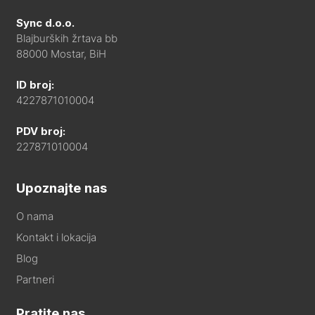
Sync d.o.o.
Blajburških žrtava bb
88000 Mostar, BiH
ID broj:
4227871010004
PDV broj:
227871010004
Upoznajte nas
O nama
Kontakt i lokacija
Blog
Partneri
Pratite nas