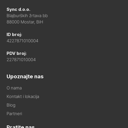
Sync d.o.o.
Blajburških žrtava bb
88000 Mostar, BiH
ID broj:
4227871010004
PDV broj:
227871010004
Upoznajte nas
O nama
Kontakt i lokacija
Blog
Partneri
Pratite nas