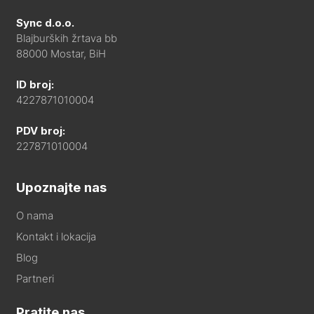
Sync d.o.o.
Blajburških žrtava bb
88000 Mostar, BiH
ID broj:
4227871010004
PDV broj:
227871010004
Upoznajte nas
O nama
Kontakt i lokacija
Blog
Partneri
Pratite nas