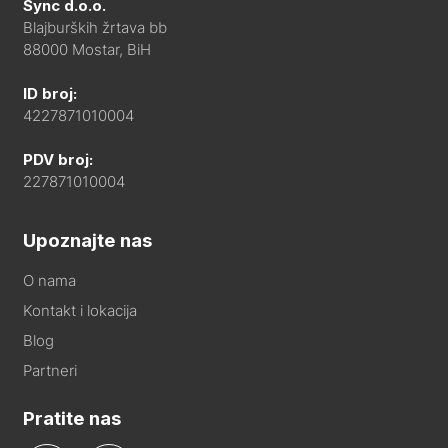
Sync d.o.o.
Blajburških žrtava bb
88000 Mostar, BiH
ID broj:
4227871010004
PDV broj:
227871010004
Upoznajte nas
O nama
Kontakt i lokacija
Blog
Partneri
Pratite nas