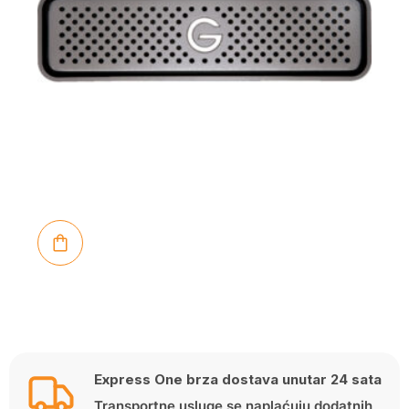
Express One brza dostava unutar 24 sata
Transportne usluge se naplaćuju dodatnih