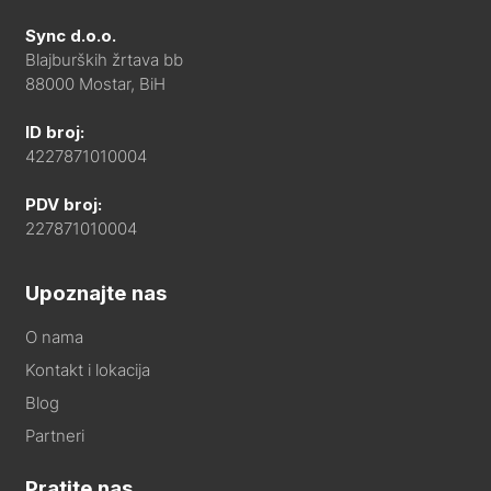
Sync d.o.o.
Blajburških žrtava bb
88000 Mostar, BiH
ID broj:
4227871010004
PDV broj:
227871010004
Upoznajte nas
O nama
Kontakt i lokacija
Blog
Partneri
Pratite nas