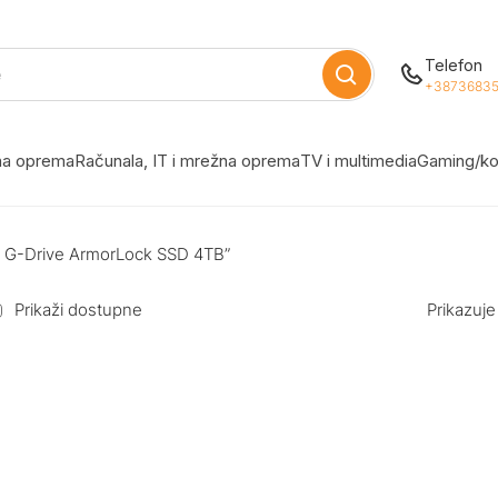
Telefon
+38736835
žna oprema
Računala, IT i mrežna oprema
TV i multimedia
Gaming/ko
al G-Drive ArmorLock SSD 4TB”
Prikaži dostupne
Prikazuje