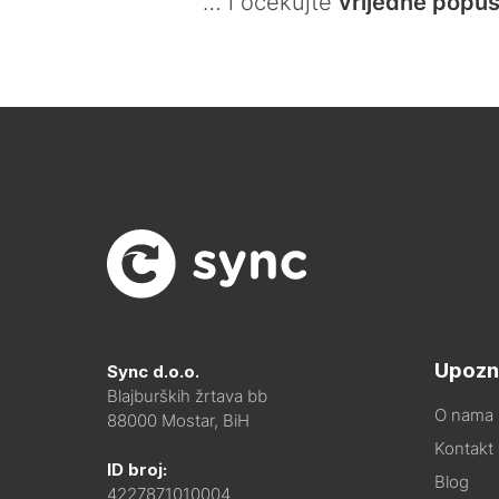
… i očekujte
vrijedne popus
Upozn
Sync d.o.o.
Blajburških žrtava bb
O nama
88000 Mostar, BiH
Kontakt i
ID broj:
Blog
4227871010004