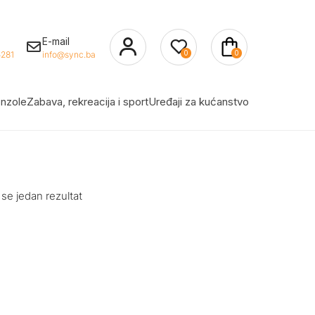
E-mail
0
0
281
info@sync.ba
nzole
Zabava, rekreacija i sport
Uređaji za kućanstvo
 se jedan rezultat