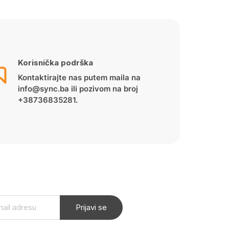
Korisnička podrška
Kontaktirajte nas putem maila na
info@sync.ba ili pozivom na broj
+38736835281.
Prijavi se