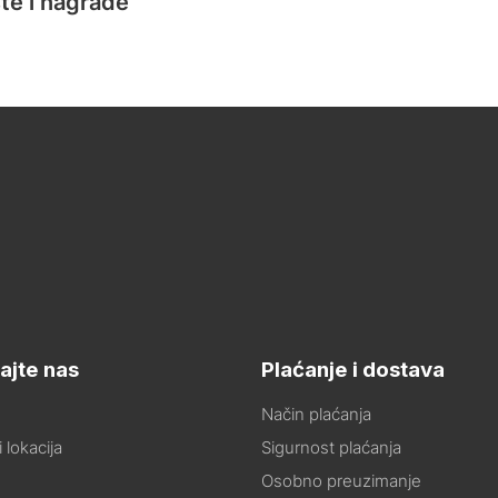
te i nagrade
ajte nas
Plaćanje i dostava
Način plaćanja
 lokacija
Sigurnost plaćanja
Osobno preuzimanje