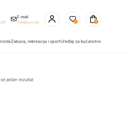
E-mail
0
0
281
info@sync.ba
nzole
Zabava, rekreacija i sport
Uređaji za kućanstvo
 se jedan rezultat