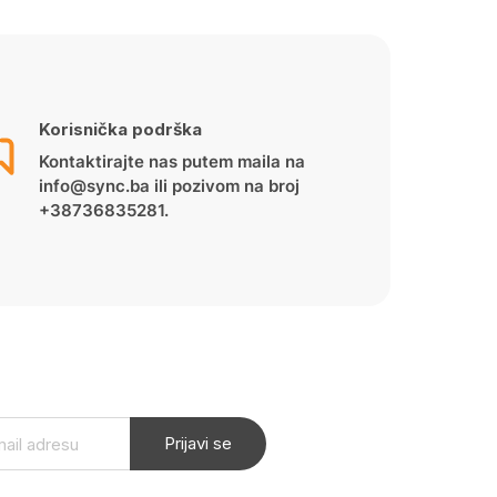
Korisnička podrška
Kontaktirajte nas putem maila na
info@sync.ba ili pozivom na broj
+38736835281.
Prijavi se