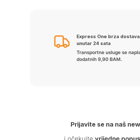
Express One brza dostava
unutar 24 sata
Transportne usluge se napl
dodatnih 9,90 BAM.
Prijavite se na naš new
… i očekujte
vrijedne popus