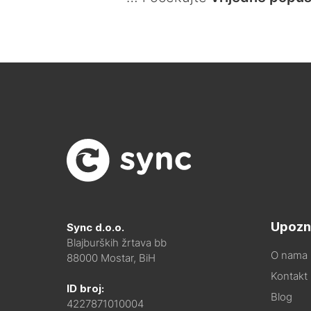
Upozn
Sync d.o.o.
Blajburških žrtava bb
O nama
88000 Mostar, BiH
Kontakt i
ID broj:
Blog
4227871010004