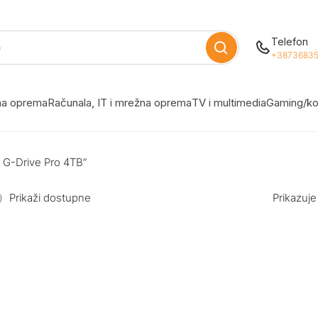
Telefon
+38736835
žna oprema
Računala, IT i mrežna oprema
TV i multimedia
Gaming/ko
l G-Drive Pro 4TB”
Prikaži dostupne
Prikazuje