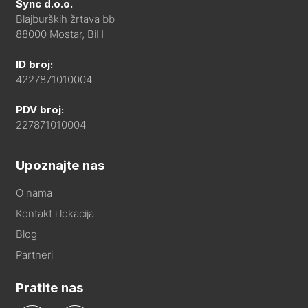
Sync d.o.o.
Blajburških žrtava bb
88000 Mostar, BiH
ID broj:
4227871010004
PDV broj:
227871010004
Upoznajte nas
O nama
Kontakt i lokacija
Blog
Partneri
Pratite nas