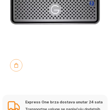
Express One brza dostava unutar 24 sata
Transportne usluge se naplaćuju dodatnih