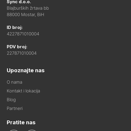
Sync d.o.o.
Blajburških žrtava bb
88000 Mostar, BiH
ID broj:
4227871010004
PDV broj:
227871010004
Upoznajte nas
O nama
Kontakt i lokacija
Blog
Partneri
Pratite nas