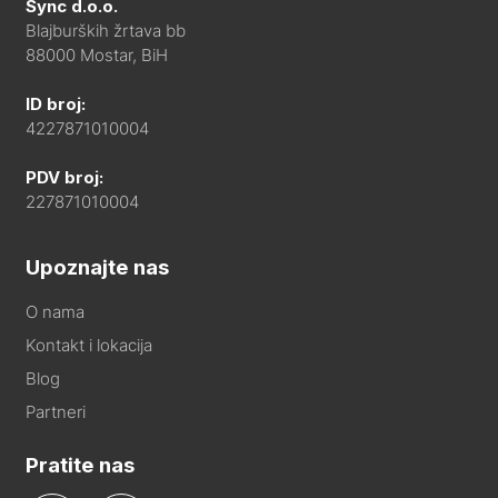
Sync d.o.o.
Blajburških žrtava bb
88000 Mostar, BiH
ID broj:
4227871010004
PDV broj:
227871010004
Upoznajte nas
O nama
Kontakt i lokacija
Blog
Partneri
Pratite nas