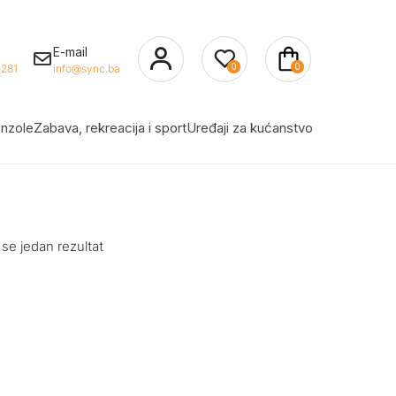
E-mail
0
0
281
info@sync.ba
nzole
Zabava, rekreacija i sport
Uređaji za kućanstvo
 se jedan rezultat