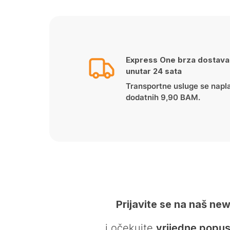
Express One brza dostava
unutar 24 sata
Transportne usluge se napl
dodatnih 9,90 BAM.
Prijavite se na naš new
… i očekujte
vrijedne popus