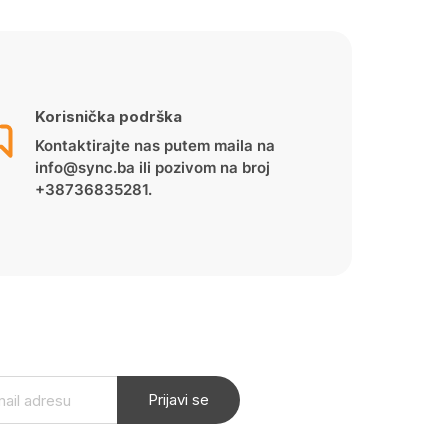
Korisnička podrška
Kontaktirajte nas putem maila na
info@sync.ba ili pozivom na broj
+38736835281.
Prijavi se