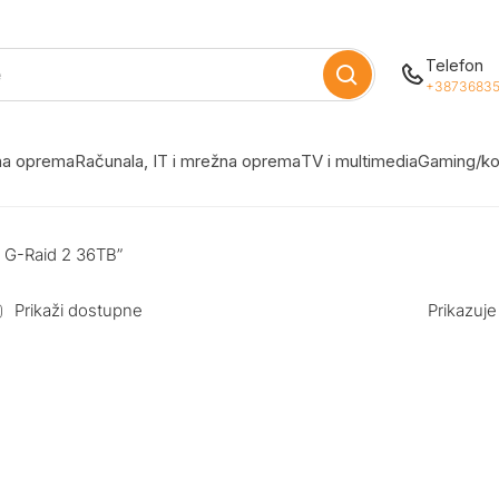
Telefon
+38736835
žna oprema
Računala, IT i mrežna oprema
TV i multimedia
Gaming/ko
l G-Raid 2 36TB”
Prikaži dostupne
Prikazuje