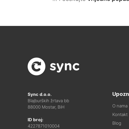
Upozn
Sync d.o.o.
Blajburških žrtava bb
O nama
88000 Mostar, BiH
Kontakt i
ID broj:
Blog
4227871010004