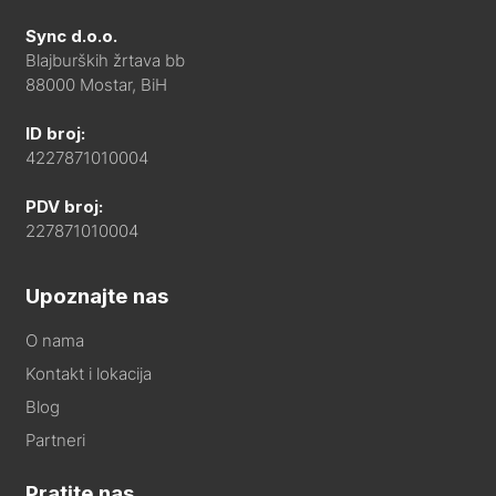
Sync d.o.o.
Blajburških žrtava bb
88000 Mostar, BiH
ID broj:
4227871010004
PDV broj:
227871010004
Upoznajte nas
O nama
Kontakt i lokacija
Blog
Partneri
Pratite nas