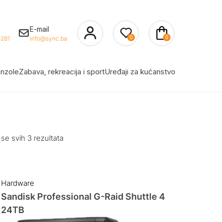
E-mail
0
0
281
info@sync.ba
nzole
Zabava, rekreacija i sport
Uređaji za kućanstvo
 se svih 3 rezultata
Hardware
Sandisk Professional G-Raid Shuttle 4
24TB