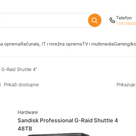
Telefon
+38736835
žna oprema
Računala, IT i mrežna oprema
TV i multimedia
Gaming/ko
 G-Raid Shuttle 4”
Prikaži dostupne
Prikazuje
Hardware
Sandisk Professional G-Raid Shuttle 4
48TB