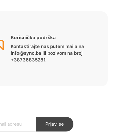
Korisnička podrška
Kontaktirajte nas putem maila na
info@sync.ba ili pozivom na broj
+38736835281.
Prijavi se