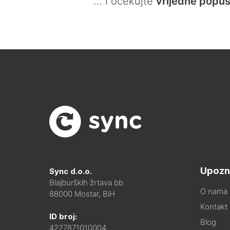
… i očekujte
vrijedne popus
Upozn
Sync d.o.o.
Blajburških žrtava bb
O nama
88000 Mostar, BiH
Kontakt i
ID broj:
Blog
4227871010004