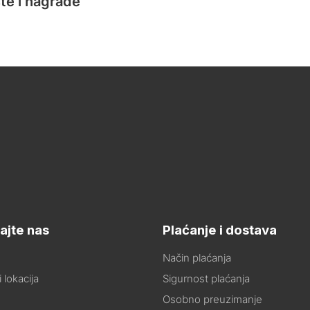
te i nagrade
ajte nas
Plaćanje i dostava
Način plaćanja
 lokacija
Sigurnost plaćanja
Osobno preuzimanje