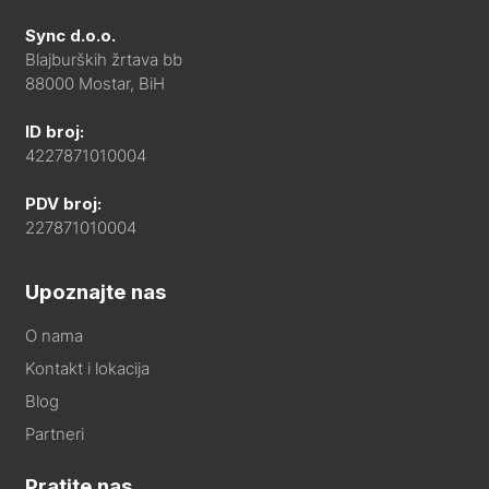
Sync d.o.o.
Blajburških žrtava bb
88000 Mostar, BiH
ID broj:
4227871010004
PDV broj:
227871010004
Upoznajte nas
O nama
Kontakt i lokacija
Blog
Partneri
Pratite nas