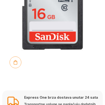
Express One brza dostava unutar 24 sata
Transportne usluge se naplaćuju dodatnih