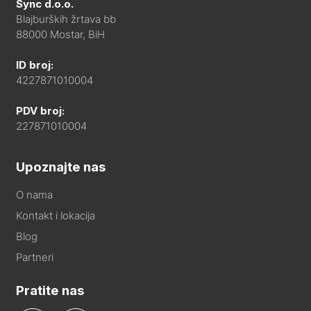
Sync d.o.o.
Blajburških žrtava bb
88000 Mostar, BiH
ID broj:
4227871010004
PDV broj:
227871010004
Upoznajte nas
O nama
Kontakt i lokacija
Blog
Partneri
Pratite nas