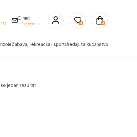
E-mail
0
0
281
info@sync.ba
nzole
Zabava, rekreacija i sport
Uređaji za kućanstvo
 se jedan rezultat