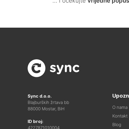
… i očekujte
vrijedne popus
Upozn
Sync d.o.o.
Blajburških žrtava bb
O nama
88000 Mostar, BiH
Kontakt i
ID broj:
Blog
4227871010004