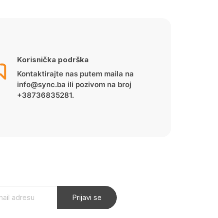
Korisnička podrška
Kontaktirajte nas putem maila na
info@sync.ba ili pozivom na broj
+38736835281.
Prijavi se