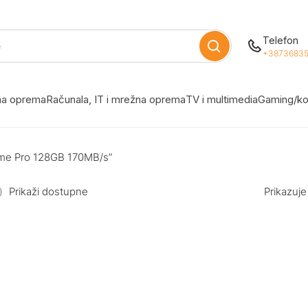
Telefon
+38736835
žna oprema
Računala, IT i mrežna oprema
TV i multimedia
Gaming/ko
eme Pro 128GB 170MB/s”
Prikaži dostupne
Prikazuje