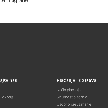
te i nagrade
ajte nas
Plaćanje i dostava
Način plaćanja
 lokacija
Sigurnost plaćanja
Osobno preuzimanje