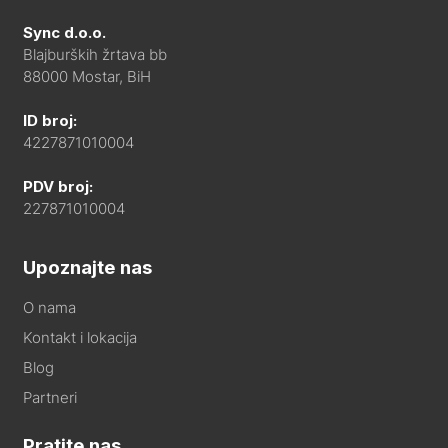
Sync d.o.o.
Blajburških žrtava bb
88000 Mostar, BiH
ID broj:
4227871010004
PDV broj:
227871010004
Upoznajte nas
O nama
Kontakt i lokacija
Blog
Partneri
Pratite nas