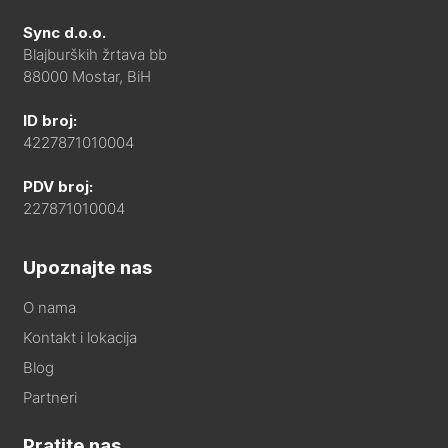
Sync d.o.o.
Blajburških žrtava bb
88000 Mostar, BiH
ID broj:
4227871010004
PDV broj:
227871010004
Upoznajte nas
O nama
Kontakt i lokacija
Blog
Partneri
Pratite nas