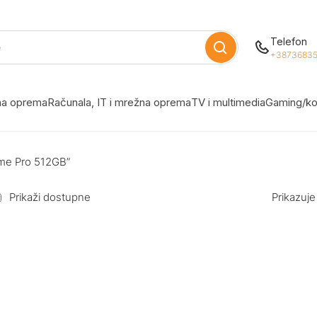
Telefon
+38736835
žna oprema
Računala, IT i mrežna oprema
TV i multimedia
Gaming/ko
eme Pro 512GB”
Prikaži dostupne
Prikazuje