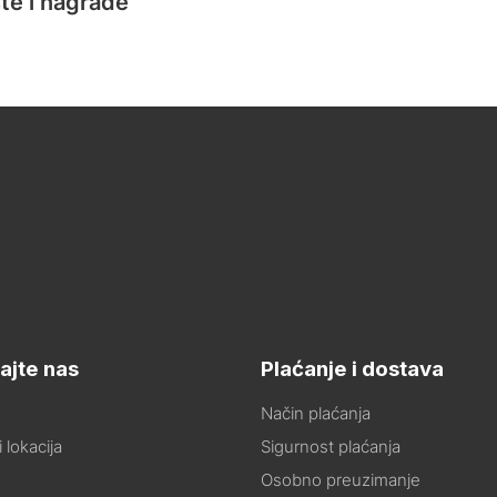
te i nagrade
ajte nas
Plaćanje i dostava
Način plaćanja
 lokacija
Sigurnost plaćanja
Osobno preuzimanje