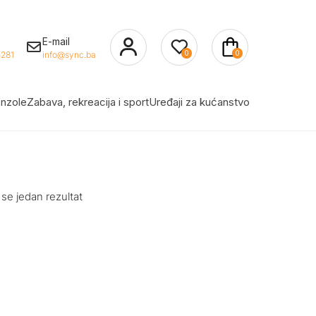
E-mail
0
0
281
info@sync.ba
nzole
Zabava, rekreacija i sport
Uređaji za kućanstvo
 se jedan rezultat