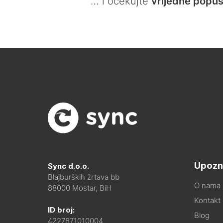
… i očekujte
vrijedne popus
Upozn
Sync d.o.o.
Blajburških žrtava bb
O nama
88000 Mostar, BiH
Kontakt i
ID broj:
Blog
4227871010004