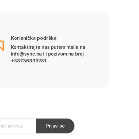
Korisnička podrška
Kontaktirajte nas putem maila na
info@sync.ba ili pozivom na broj
+38736835281.
Prijavi se