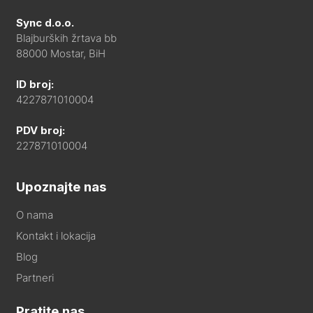
Sync d.o.o.
Blajburških žrtava bb
88000 Mostar, BiH
ID broj:
4227871010004
PDV broj:
227871010004
Upoznajte nas
O nama
Kontakt i lokacija
Blog
Partneri
Pratite nas