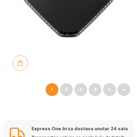
1
2
3
4
5
→
Express One brza dostava unutar 24 sata