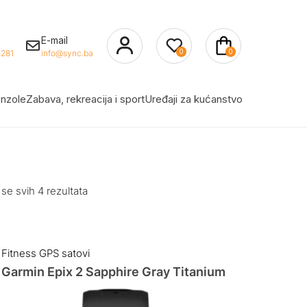
E-mail
0
0
281
info@sync.ba
nzole
Zabava, rekreacija i sport
Uređaji za kućanstvo
 se svih 4 rezultata
Fitness GPS satovi
Garmin Epix 2 Sapphire Gray Titanium