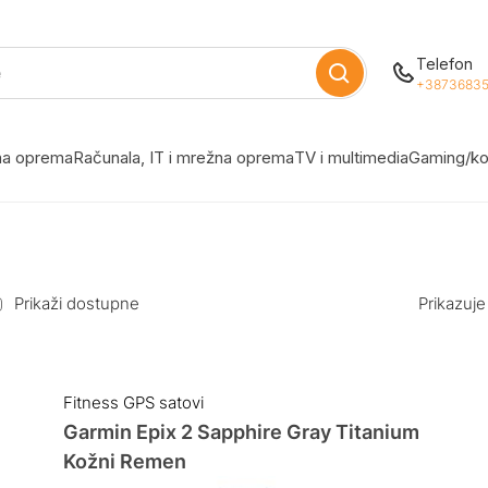
Telefon
+38736835
žna oprema
Računala, IT i mrežna oprema
TV i multimedia
Gaming/ko
Prikaži dostupne
Prikazuje
Fitness GPS satovi
Garmin Epix 2 Sapphire Gray Titanium
Kožni Remen