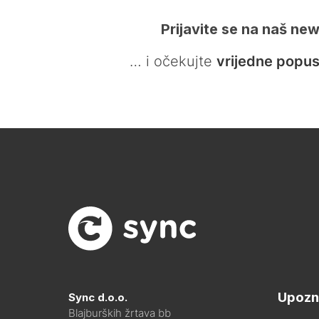
Prijavite se na naš new
… i očekujte
vrijedne popus
Upozn
Sync d.o.o.
Blajburških žrtava bb