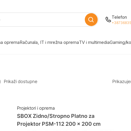
Telefon
+38736835
žna oprema
Računala, IT i mrežna oprema
TV i multimedia
Gaming/ko
Prikaži dostupne
Prikazuje
Projektori i oprema
SBOX Zidno/Stropno Platno za
Projektor PSM-112 200 x 200 cm