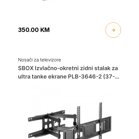
350.00
KM
Nosači za televizore
SBOX Izvlačno-okretni zidni stalak za
ultra tanke ekrane PLB-3646-2 (37-
80″/40kg/600×400)