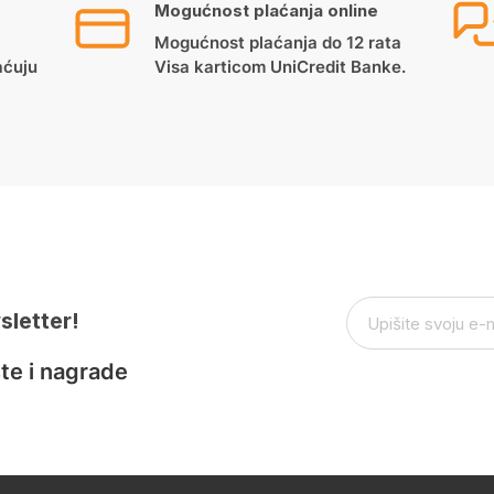
Mogućnost plaćanja online
Mogućnost plaćanja do 12 rata
aćuju
Visa karticom UniCredit Banke.
sletter!
te i nagrade