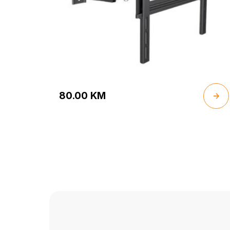
80.00
KM