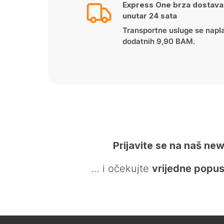
Express One brza dostava
unutar 24 sata
Transportne usluge se napl
dodatnih 9,90 BAM.
Prijavite se na naš new
… i očekujte
vrijedne popus