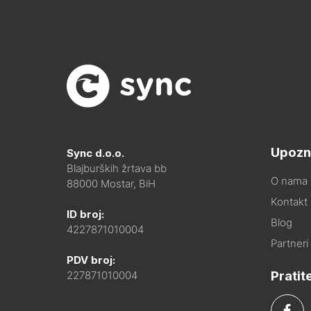
Upozn
Sync d.o.o.
Blajburških žrtava bb
O nama
88000 Mostar, BiH
Kontakt i
ID broj:
Blog
4227871010004
Partneri
PDV broj:
Pratit
227871010004