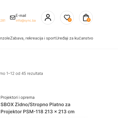
E-mail
0
0
281
info@sync.ba
nzole
Zabava, rekreacija i sport
Uređaji za kućanstvo
mo 1–12 od 45 rezultata
Projektori i oprema
SBOX Zidno/Stropno Platno za
Projektor PSM-118 213 x 213 cm