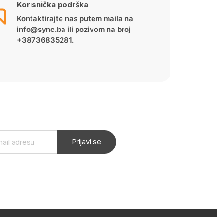
Korisnička podrška
Kontaktirajte nas putem maila na
info@sync.ba ili pozivom na broj
+38736835281.
Prijavi se