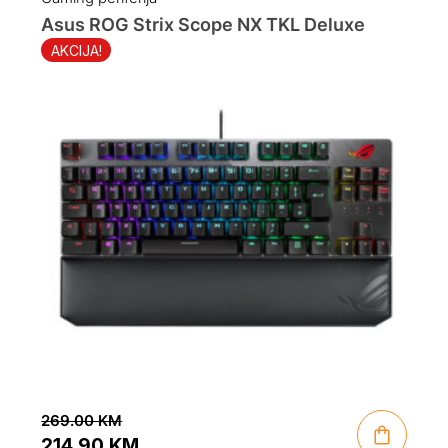
Asus ROG Strix Scope NX TKL Deluxe
AKCIJA!
269.00
KM
214.90
KM