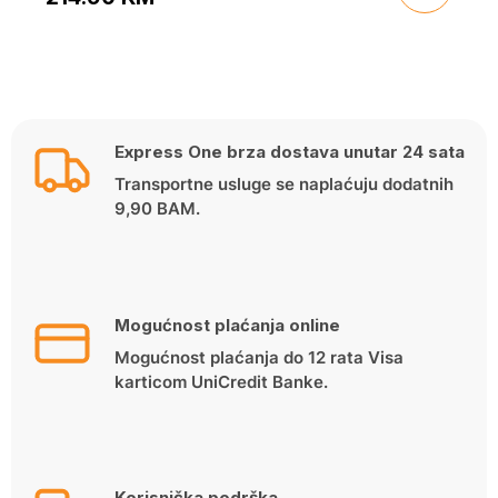
Original
Current
price
price
was:
is:
269.00 KM.
214.90 KM.
Express One brza dostava unutar 24 sata
Transportne usluge se naplaćuju dodatnih
9,90 BAM.
Mogućnost plaćanja online
Mogućnost plaćanja do 12 rata Visa
karticom UniCredit Banke.
Korisnička podrška