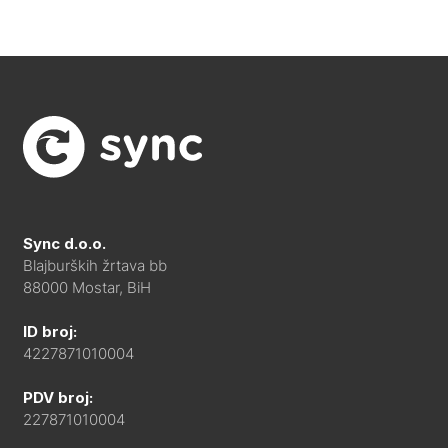
Sync d.o.o.
Blajburških žrtava bb
88000 Mostar, BiH
ID broj:
4227871010004
PDV broj:
227871010004