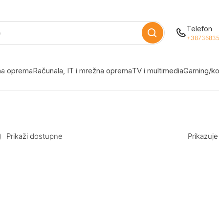
Telefon
+38736835
žna oprema
Računala, IT i mrežna oprema
TV i multimedia
Gaming/ko
Prikaži dostupne
Prikazuje