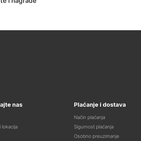
te i nagrade
ajte nas
Plaćanje i dostava
Način plaćanja
 lokacija
Sigurnost plaćanja
Osobno preuzimanje