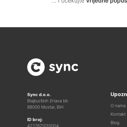
… i očekujte
vrijedne popus
Upozn
Sync d.o.o.
Blajburških žrtava bb
O nama
88000 Mostar, BiH
Kontakt i
ID broj:
Blog
4227871010004