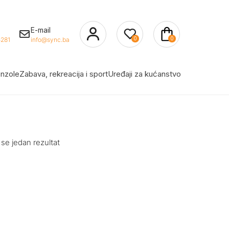
E-mail
0
0
281
info@sync.ba
nzole
Zabava, rekreacija i sport
Uređaji za kućanstvo
 se jedan rezultat