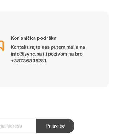
Korisnička podrška
Kontaktirajte nas putem maila na
info@sync.ba ili pozivom na broj
+38736835281.
Prijavi se