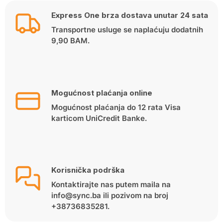
78.00 KM.
59.90 KM.
Express One brza dostava unutar 24 sata
Transportne usluge se naplaćuju dodatnih
9,90 BAM.
Mogućnost plaćanja online
Mogućnost plaćanja do 12 rata Visa
karticom UniCredit Banke.
Korisnička podrška
Kontaktirajte nas putem maila na
info@sync.ba ili pozivom na broj
+38736835281.