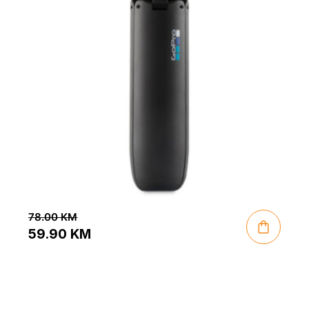
78.00
KM
59.90
KM
Original
Current
price
price
was:
is: