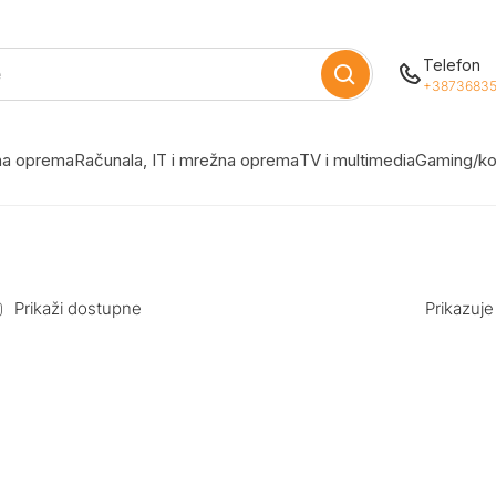
Telefon
+38736835
žna oprema
Računala, IT i mrežna oprema
TV i multimedia
Gaming/ko
Prikaži dostupne
Prikazuje