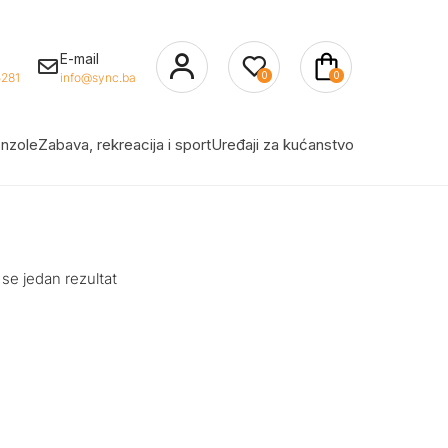
E-mail
0
0
281
info@sync.ba
nzole
Zabava, rekreacija i sport
Uređaji za kućanstvo
 se jedan rezultat