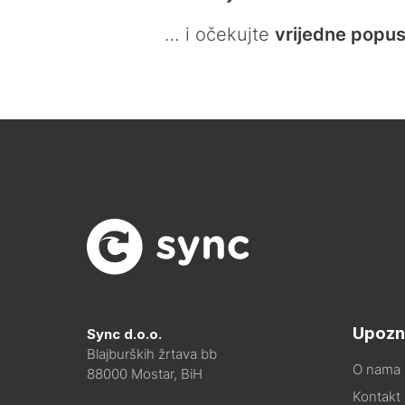
… i očekujte
vrijedne popus
Upozn
Sync d.o.o.
Blajburških žrtava bb
O nama
88000 Mostar, BiH
Kontakt i