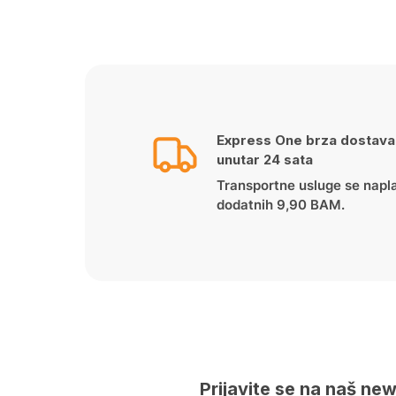
price
price
was:
is:
39.00 KM.
29.00 KM.
Express One brza dostava
unutar 24 sata
Transportne usluge se napl
dodatnih 9,90 BAM.
Prijavite se na naš new