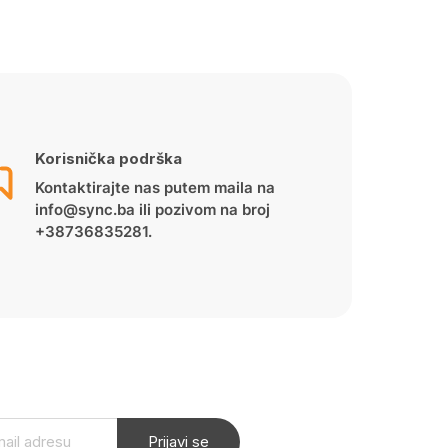
Korisnička podrška
Kontaktirajte nas putem maila na
info@sync.ba ili pozivom na broj
+38736835281.
Prijavi se