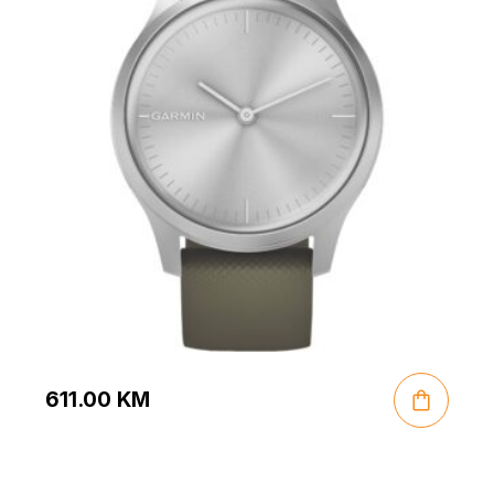
611.00
KM