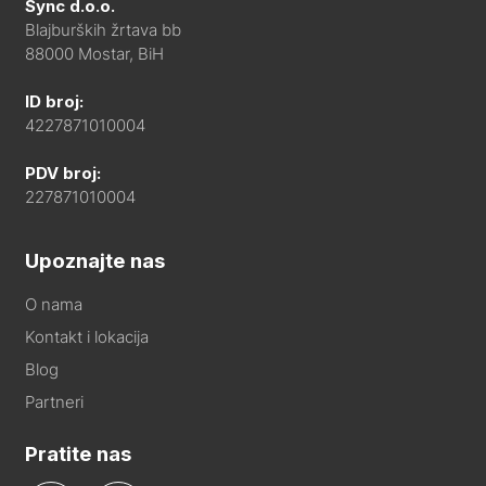
Sync d.o.o.
Blajburških žrtava bb
88000 Mostar, BiH
ID broj:
4227871010004
PDV broj:
227871010004
Upoznajte nas
O nama
Kontakt i lokacija
Blog
Partneri
Pratite nas