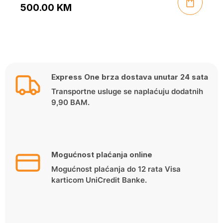
500.00
KM
Original
Current
price
price
was:
is:
549.00 KM.
500.00 KM.
Express One brza dostava unutar 24 sata
Transportne usluge se naplaćuju dodatnih
9,90 BAM.
Mogućnost plaćanja online
Mogućnost plaćanja do 12 rata Visa
karticom UniCredit Banke.