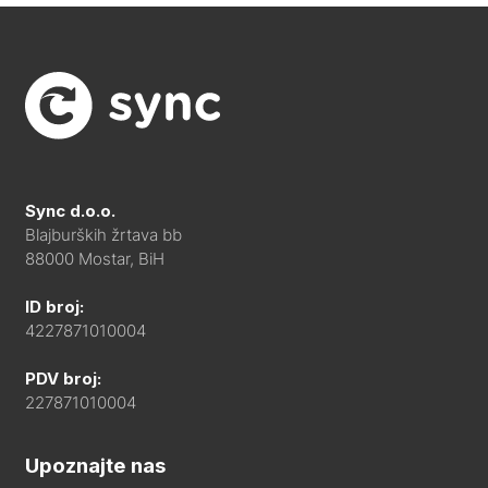
Sync d.o.o.
Blajburških žrtava bb
88000 Mostar, BiH
ID broj:
4227871010004
PDV broj:
227871010004
Upoznajte nas